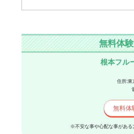
無料体
根本フル
住所:東
無料体
※不安な事や心配な事がある